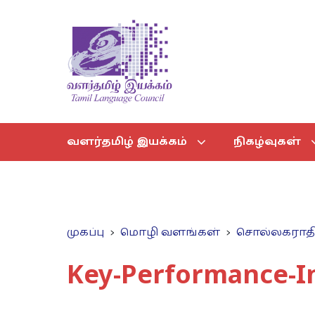
வளர்தமிழ் இயக்கம்
நிகழ்வுகள்
முகப்பு
மொழி வளங்கள்
சொல்லகராத
Key-Performance-I