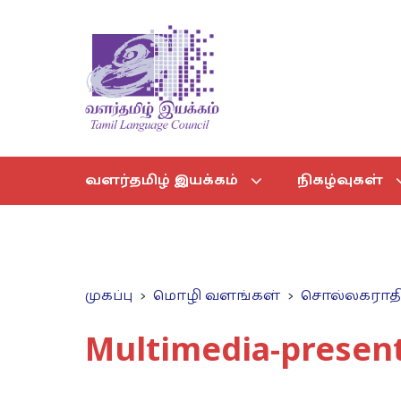
வளர்தமிழ் இயக்கம்
நிகழ்வுகள்
முகப்பு
மொழி வளங்கள்
சொல்லகராத
Multimedia-presen