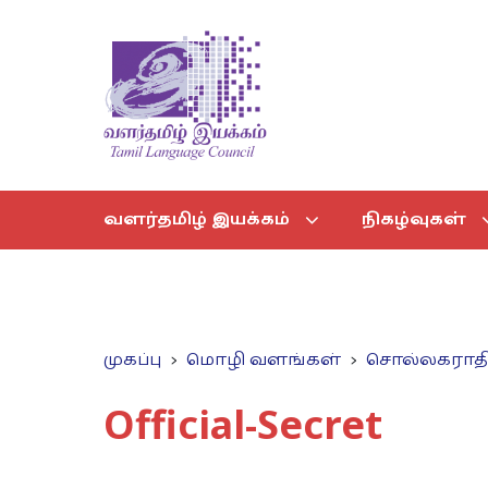
வளர்தமிழ் இயக்கம்
நிகழ்வுகள்
முகப்பு
மொழி வளங்கள்
சொல்லகராத
Official-Secret