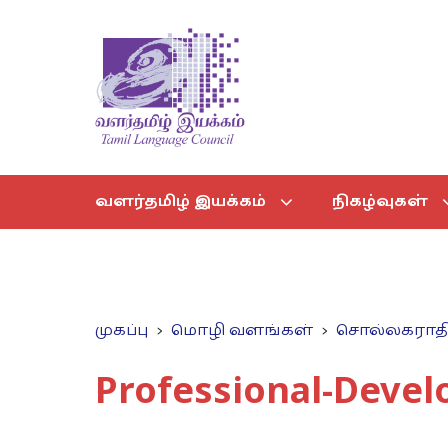
வளர்தமிழ் இயக்கம்
நிகழ்வுகள்
முகப்பு
மொழி வளங்கள்
சொல்லகராத
Professional-Deve