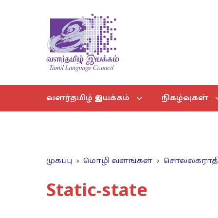
வளர்தமிழ் இயக்கம்
நிகழ்வுகள்
முகப்பு
மொழி வளங்கள்
சொல்லகராத
Static-state