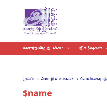
வளர்தமிழ் இயக்கம்
நிகழ்வுகள்
முகப்பு
மொழி வளங்கள்
சொல்லகராத
$name