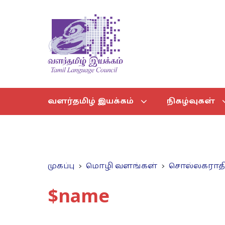
வளர்தமிழ் இயக்கம்
நிகழ்வுகள்
முகப்பு
மொழி வளங்கள்
சொல்லகராத
$name