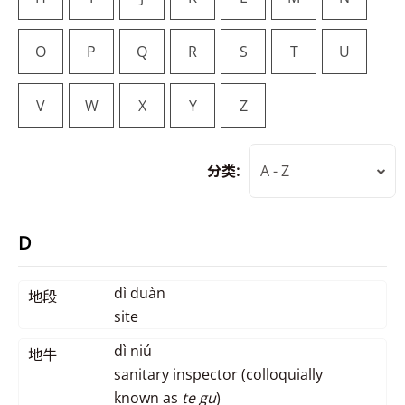
O
P
Q
R
S
T
U
V
W
X
Y
Z
分类:
A - Z
D
dì duàn
地段
site
dì niú
地牛
sanitary inspector (colloquially
known as
te gu
)