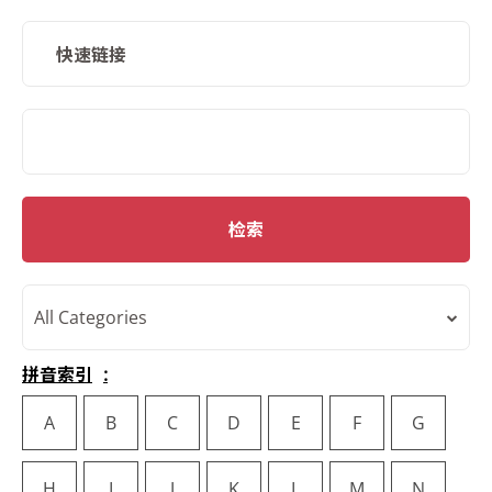
快速链接
SMD Search
检索
All Categories
拼音索引
A
B
C
D
E
F
G
H
I
J
K
L
M
N