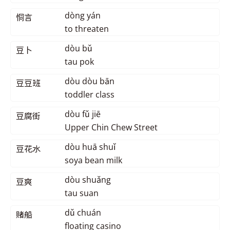
dòng yán
恫言
to threaten
dòu bǔ
豆卜
tau pok
dòu dòu bān
豆豆班
toddler class
dòu fǔ jiē
豆腐街
Upper Chin Chew Street
dòu huā shuǐ
豆花水
soya bean milk
dòu shuǎng
豆爽
tau suan
dǔ chuán
赌船
floating casino