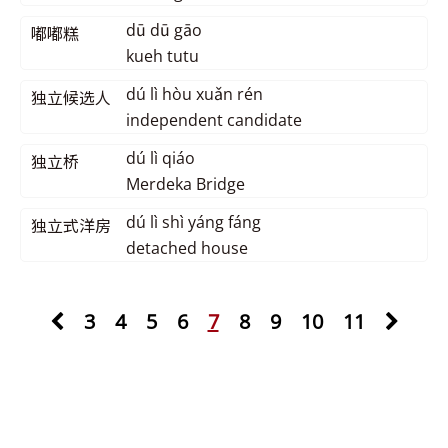
dū dū gāo
嘟嘟糕
kueh tutu
dú lì hòu xuǎn rén
独立候选人
independent candidate
dú lì qiáo
独立桥
Merdeka Bridge
dú lì shì yáng fáng
独立式洋房
detached house
3
4
5
6
7
8
9
10
11