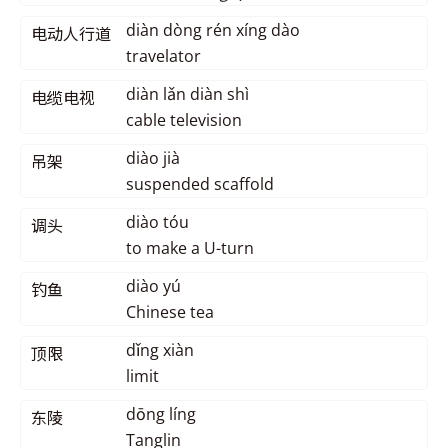
diàn dòng rén xíng dào
电动人行道
travelator
diàn lǎn diàn shì
电缆电视
cable television
diào jià
吊架
suspended scaffold
diào tóu
调头
to make a U-turn
diào yú
钓鱼
Chinese tea
dǐng xiàn
顶限
limit
dōng líng
东陵
Tanglin