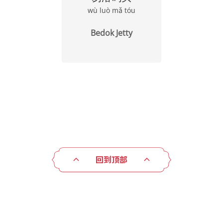
wù luò mǎ tóu
Bedok Jetty
回到顶部