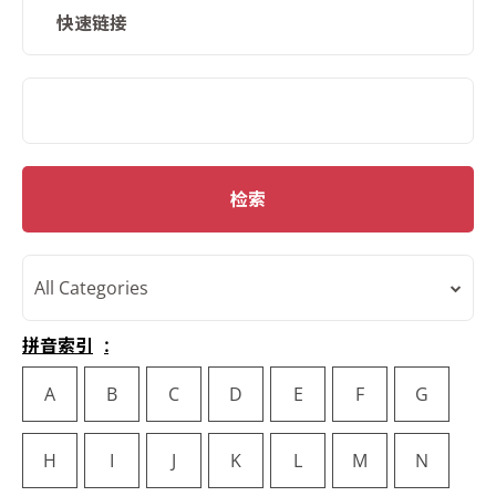
快速链接
SMD Search
检索
All Categories
拼音索引
A
B
C
D
E
F
G
H
I
J
K
L
M
N