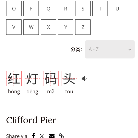
O
P
Q
R
S
T
U
V
W
X
Y
Z
分类:
A - Z
红
灯
码
头
hóng
dēng
mǎ
tóu
Clifford Pier
Share via Facebook
Share via Twitter
Share via Email
Share via Link
Share via