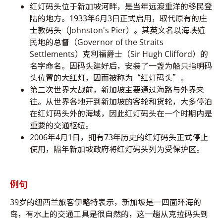
红灯码头位于新加坡河畔，是当年远渡重洋的移民登
陆的地方。1933年6月3日正式启用，取代原有的庄
士敦码头（Johnston's Pier）。其英文名以海峡殖
民地的总督（Governor of the Straits
Settlements）克利福爵士（Sir Hugh Clifford）的
名字命名。因码头建好后，安装了一盏为船只指明码
头位置的大红灯，因而被称为“红灯码头”。
第二次世界大战前，新加坡主要通过海路与外界来
往。从世界各地开到新加坡的客轮和货轮，大多停泊
在红灯码头外的海域，因此红灯码头在一个时期内是
重要的交通枢纽。
2006年4月1日，拥有73年历史的红灯码头正式停止
使用，隔年新加坡政府将红灯码头列为受保护区。
例句
39岁的纽西兰旅客伊略特表示，新加坡是一四面环海的
岛，有水上的交通工具是很自然的，这一趟从克拉码头到