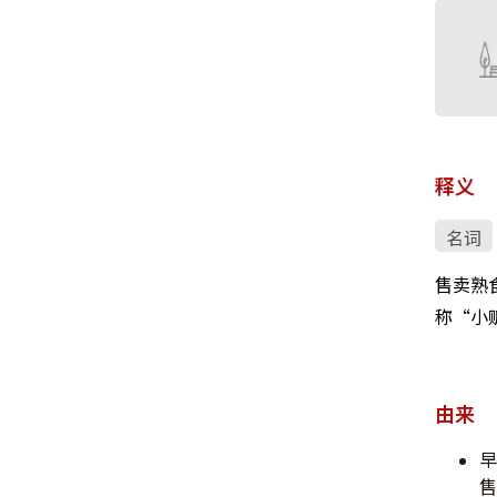
释义
名词
售卖熟
称“小
由来
早
售