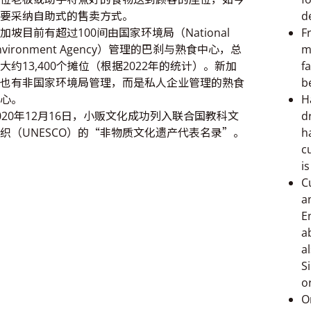
要采纳自助式的售卖方式。
d
加坡目前有超过100间由国家环境局（National
F
nvironment Agency）管理的巴刹与熟食中心，总
m
大约13,400个摊位（根据2022年的统计）。新加
f
也有非国家环境局管理，而是私人企业管理的熟食
b
心。
H
020年12月16日，小贩文化成功列入联合国教科文
d
织（UNESCO）的“非物质文化遗产代表名录”。
h
c
is
C
a
E
a
a
S
o
O