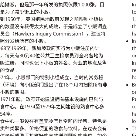
给摊贩，但是那一年所发的执照仅限1,000张，目
I
是为了减少街上的小贩。
t
到1950年，英国殖民地政府发现之前限制小贩执
1
的数量没有获得太大的成效，于是成立了小贩调查
t
员会（Hawkers Inquiry Commission），建议将
h
照分发给所有的小贩。
I
968至1969年，新加坡政府实行为小贩注册的计
t
，每天有30到40位公共卫生检察员到全岛各地为
o
贩注册，同时也记下小贩的姓名、营业的地点及售
I
的食品。
r
974年，小贩部门的特别小组成立，当时的常务秘
h
（环境）向小贩部门提出了在18个月内扫除所有非
B
小贩的期限。
o
1971年起，政府开始建设拥有基本设施的巴刹与
P
食中心。在1974至1979年之间建设的熟食中心多
c
54座。
h
食中心一般设在有盖无冷气且空旷的场所，特色是
l
卖种类繁多、价格便宜的熟食与饮料。在过去会有
T
位老板或助手将煮好的食物送到顾客的座位，如今
f