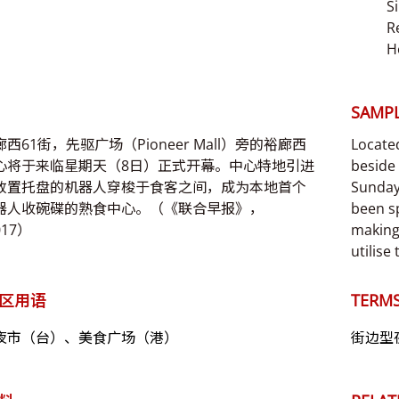
S
R
H
SAMPL
西61街，先驱广场（Pioneer Mall）旁的裕廊西
Located
心将于来临星期天（8日）正式开幕。中心特地引进
beside 
放置托盘的机器人穿梭于食客之间，成为本地首个
Sunday
器人收碗碟的熟食中心。（《联合早报》，
been sp
017）
making 
utilise
区用语
TERMS
夜市（台）、美食广场（港）
街边型夜市