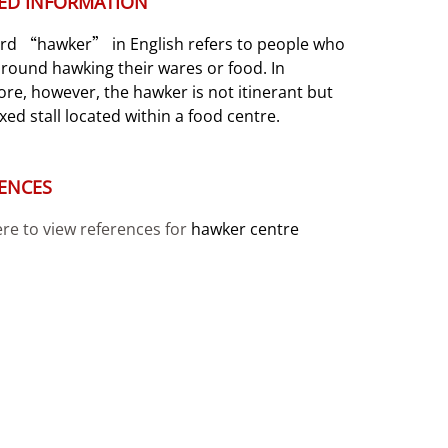
ED INFORMATION
rd “hawker” in English refers to people who
round hawking their wares or food. In
re, however, the hawker is not itinerant but
ixed stall located within a food centre.
ENCES
ere to view references for
hawker centre