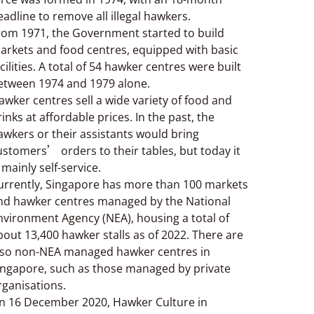
eadline to remove all illegal hawkers.
rom 1971, the Government started to build
arkets and food centres, equipped with basic
acilities. A total of 54 hawker centres were built
etween 1974 and 1979 alone.
awker centres sell a wide variety of food and
rinks at affordable prices. In the past, the
awkers or their assistants would bring
ustomers’ orders to their tables, but today it
 mainly self-service.
urrently, Singapore has more than 100 markets
nd hawker centres managed by the National
nvironment Agency (NEA), housing a total of
bout 13,400 hawker stalls as of 2022. There are
lso non-NEA managed hawker centres in
ingapore, such as those managed by private
rganisations.
n 16 December 2020, Hawker Culture in