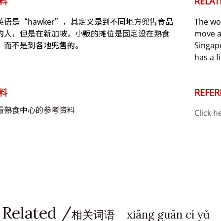
料
RELAT
英语是“hawker”，其定义是到不同地方兜售食品
The wo
的人，但是在新加坡，小贩的摊位是固定设在熟食
move a
，而不是到各地兜售的。
Singapo
has a f
料
REFER
看
熟食中心
的参考资料
Click h
 Related /
相关词语 xiāng guān cí yǔ