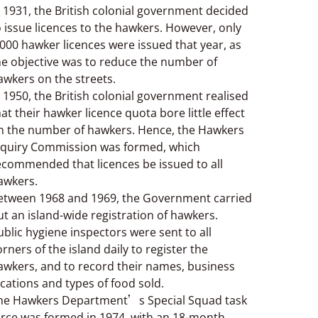
n 1931, the British colonial government decided
o issue licences to the hawkers. However, only
,000 hawker licences were issued that year, as
he objective was to reduce the number of
awkers on the streets.
n 1950, the British colonial government realised
hat their hawker licence quota bore little effect
n the number of hawkers. Hence, the Hawkers
nquiry Commission was formed, which
ecommended that licences be issued to all
awkers.
etween 1968 and 1969, the Government carried
ut an island-wide registration of hawkers.
ublic hygiene inspectors were sent to all
orners of the island daily to register the
awkers, and to record their names, business
ocations and types of food sold.
he Hawkers Department’s Special Squad task
orce was formed in 1974, with an 18-month