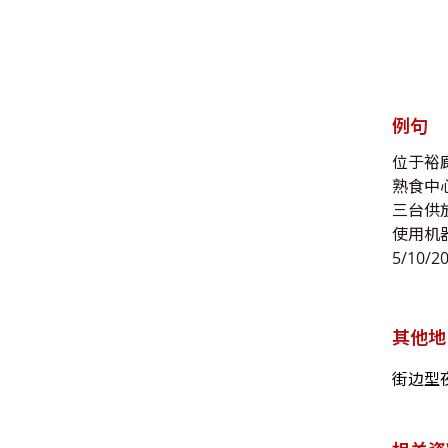
例句
位于裕廊
熟食中
三台供
使用机
5/10/2
其他地
街边型