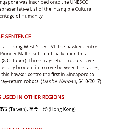
ingapore was inscribed onto the UNESCO
epresentative List of the Intangible Cultural
eritage of Humanity.
E SENTENCE
 at Jurong West Street 61, the hawker centre
Pioneer Mall is set to officially open this
 (8 October). Three tray-return robots have
ecially brought in to rove between the tables,
this hawker centre the first in Singapore to
 tray-return robots. (
Lianhe Wanbao
, 5/10/2017)
 USED IN OTHER REGIONS
 (Taiwan), 美食广场 (Hong Kong)