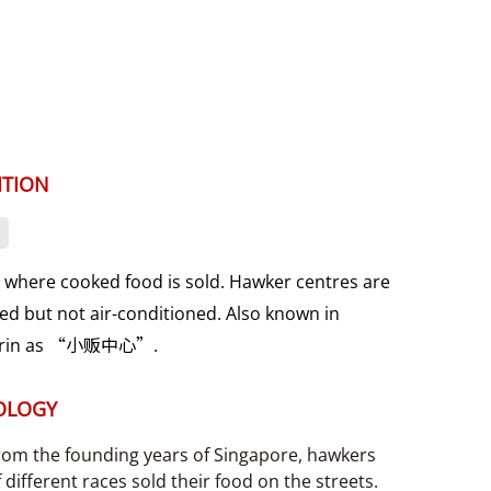
ITION
e where cooked food is sold. Hawker centres are
ed but not air-conditioned. Also known in
rin as “小贩中心”.
OLOGY
rom the founding years of Singapore, hawkers
f different races sold their food on the streets.