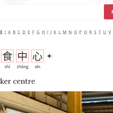
arch
引
A
B
C
D
E
F
G
H
I
J
K
L
M
N
O
P
Q
R
S
T
U
V
食
中
心
shí
zhōng
xīn
ker centre