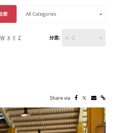
检索
All Categories
W
X
Y
Z
分类:
A - Z
Share via Facebook
Share via Twitter
Share via Email
Share via Lin
Share via