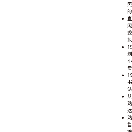
照
的
直
照
委
执
1
划
小
卖
1
书
法
从
熟
达
熟
售
摊