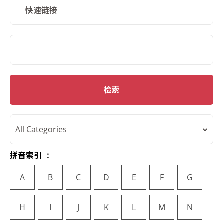
快速链接
SMD Search
检索
All Categories
拼音索引
A
B
C
D
E
F
G
H
I
J
K
L
M
N