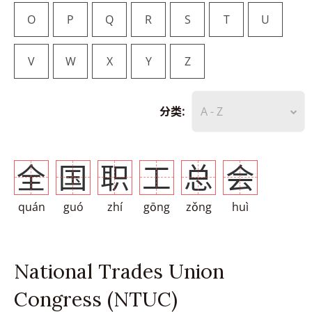
O
P
Q
R
S
T
U
V
W
X
Y
Z
分类:
A - Z
全
国
职
工
总
会
quán
guó
zhí
gōng
zǒng
huì
National Trades Union
Congress (NTUC)