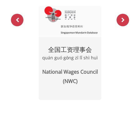
全国工资理事会
quán guó gōng zī lǐ shì huì
National Wages Council
(NWC)