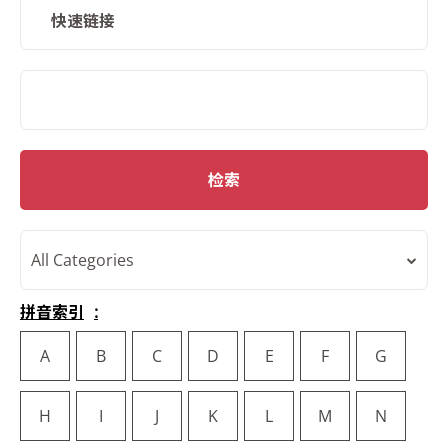
快速链接
SMD Search
检索
All Categories
拼音索引
A
B
C
D
E
F
G
H
I
J
K
L
M
N