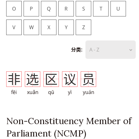
O
P
Q
R
S
T
U
V
W
X
Y
Z
分类:
A - Z
非
选
区
议
员
fēi
xuǎn
qū
yì
yuán
Non-Constituency Member of
Parliament (NCMP)