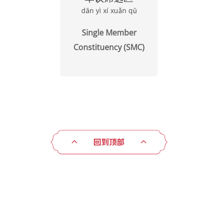
dān yì xí xuǎn qū
Single Member
Constituency (SMC)
回到顶部