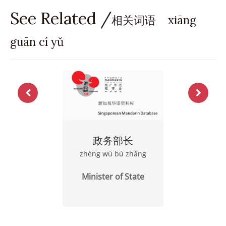
See Related /
相关词语 xiāng
guān cí yǔ
政务部长
zhèng wù bù zhǎng
Minister of State