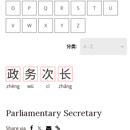
O
P
Q
R
S
T
U
V
W
X
Y
Z
分类:
A - Z
政
务
次
长
zhèng
wù
cì
zhǎng
Parliamentary Secretary
Share via Facebook
Share via Twitter
Share via Email
Share via Link
Share via