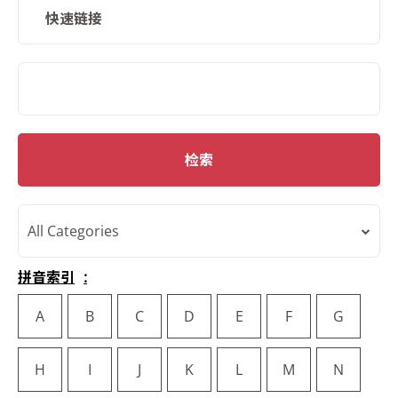
快速链接
SMD Search
检索
All Categories
拼音索引
A
B
C
D
E
F
G
H
I
J
K
L
M
N