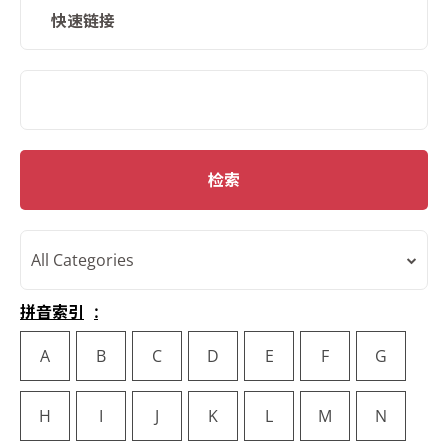
快速链接
SMD Search
检索
All Categories
拼音索引
A
B
C
D
E
F
G
H
I
J
K
L
M
N