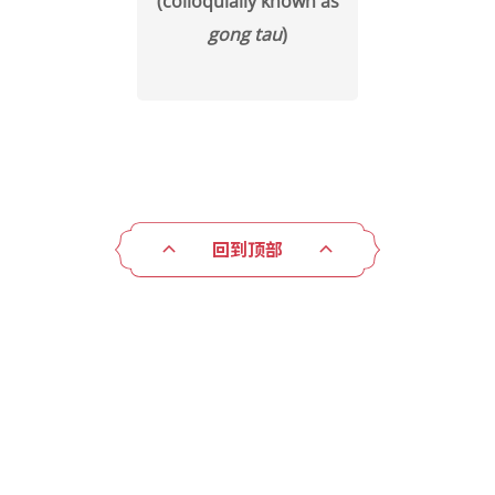
(colloquially known as
gong tau
)
回到顶部