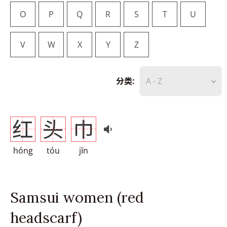
O
P
Q
R
S
T
U
V
W
X
Y
Z
分类:
A - Z
红
头
巾
hóng
tóu
jīn
Samsui women (red
headscarf)