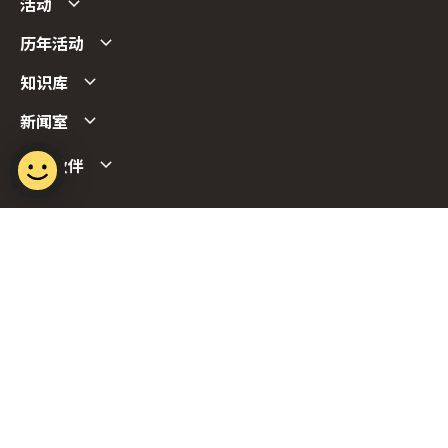
活动
历年活动
知识库
新闻室
合作伙伴
Follow us
Report Vulnerability
Term of Use
Privacy Policy
FAQs
© 2022 Singapore Mandarin Council.
Last Updated on 12 Sep 2022