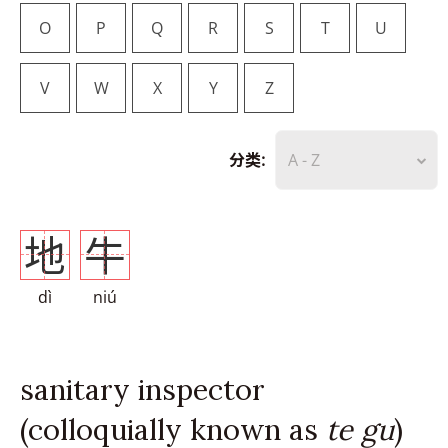
O
P
Q
R
S
T
U
V
W
X
Y
Z
分类:
A - Z
地
牛
dì
niú
sanitary inspector
(colloquially known as
te gu
)