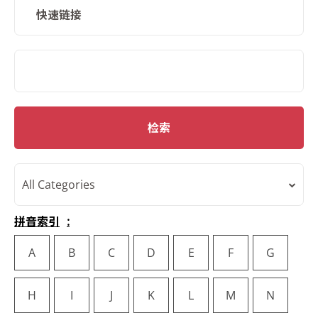
快速链接
SMD Search
检索
All Categories
拼音索引
A
B
C
D
E
F
G
H
I
J
K
L
M
N