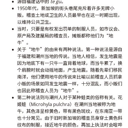
源自福建话中的
te gu
。
1950年代，新加坡的街头巷尾充斥着许多无牌小
贩。稽查土地或卫生的人员最早也在这一时期出现，
以维持公共卫生。
当时，只要是有权发出罚单的制服人员，如市议会、
原产局及建屋局的稽查员，摊贩都称他们为“地
牛”。
关于“地牛”的由来有两种说法。第一种说法是源自
于福建和潮州当地的传说。当地人相信，发生地震是
因为地底下有一只牛一直背着地球，而当牛累了，换
个肩膀时就会动摇地面，产生地震。随着先辈们移民
南洋，他们便用地牛的传说来比喻以前稽查人员抓拿
小贩的场景如同发生地震一样，十分混乱，而小贩们
也因此称稽查人员为“地牛”。
第二种说法则与潮州人对于某种蛙类的俗称有关。花
姬蛙（Microhyla pulchra）在潮州当地被称为地
牛，其色泽呈棕黄色，带有黑色斑纹，在东南亚一带
也十分常见。由于旧时新加坡的稽查员身穿土黄色斜
纹布的制服，接近地牛的颜色，再加上执法时会喧哗