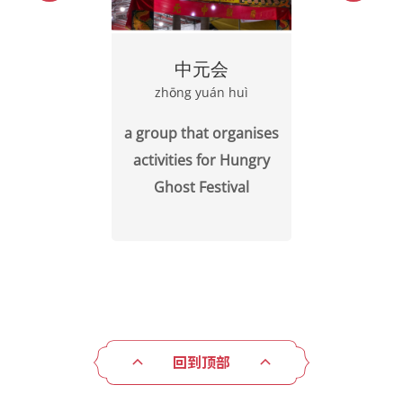
中元会
zhōng yuán huì
a group that organises
activities for Hungry
Ghost Festival
回到顶部