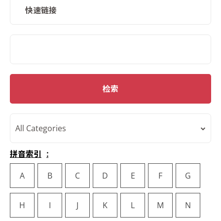
快速链接
SMD Search
检索
All Categories
拼音索引
A
B
C
D
E
F
G
H
I
J
K
L
M
N