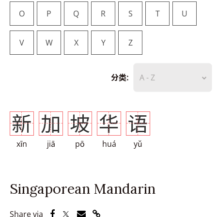
O
P
Q
R
S
T
U
V
W
X
Y
Z
分类:
A - Z
新
加
坡
华
语
xīn
jiā
pō
huá
yǔ
Singaporean Mandarin
Share via Facebook
Share via Twitter
Share via Email
Share via Link
Share via