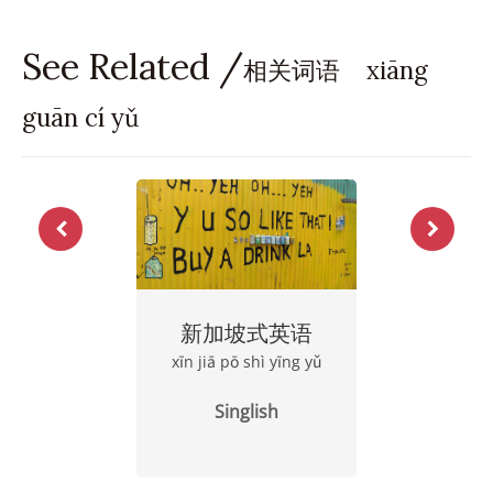
See Related /
相关词语 xiāng
guān cí yǔ
新加坡式英语
xīn jiā pō shì yīng yǔ
Singlish