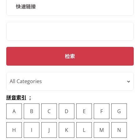
快速链接
SMD Search
检索
All Categories
拼音索引
A
B
C
D
E
F
G
H
I
J
K
L
M
N