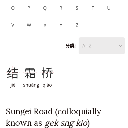
O
P
Q
R
S
T
U
V
W
X
Y
Z
分类:
A - Z
结
霜
桥
jié
shuāng
qiáo
Sungei Road (colloquially
known as
gek sng kio
)