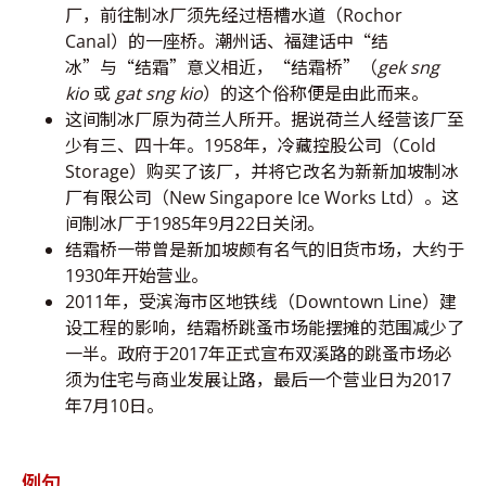
厂，前往制冰厂须先经过梧槽水道（Rochor
Canal）的一座桥。潮州话、福建话中“结
冰”与“结霜”意义相近，“结霜桥”（
gek sng
kio
或
gat sng kio
）的这个俗称便是由此而来。
这间制冰厂原为荷兰人所开。据说荷兰人经营该厂至
少有三、四十年。1958年，冷藏控股公司（Cold
Storage）购买了该厂，并将它改名为新新加坡制冰
厂有限公司（New Singapore Ice Works Ltd）。这
间制冰厂于1985年9月22日关闭。
结霜桥一带曾是新加坡颇有名气的旧货市场，大约于
1930年开始营业。
2011年，受滨海市区地铁线（Downtown Line）建
设工程的影响，结霜桥跳蚤市场能摆摊的范围减少了
一半。政府于2017年正式宣布双溪路的跳蚤市场必
须为住宅与商业发展让路，最后一个营业日为2017
年7月10日。
例句