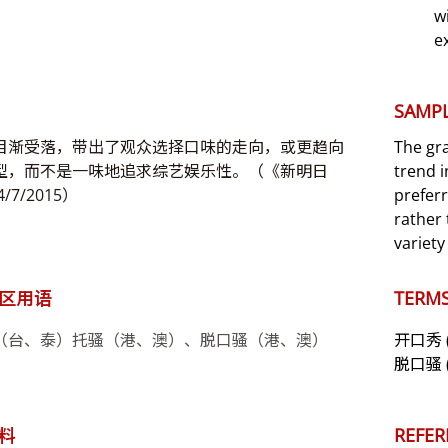
w
e
SAMPL
目渐受落，带出了观众选择口味的走向，或更趋向
The gra
型，而不是一味地追求综艺娱乐性。（《新明日
trend 
/7/2015）
prefer
rather
variety
区用语
TERMS
（台、泰）托骚（港、澳）、脱口骚（港、澳）
开口秀
脱口骚
料
REFER