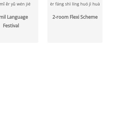
mǐ ěr yǔ wén jié
èr fáng shì líng huó jì huà
mil Language
2-room Flexi Scheme
Festival