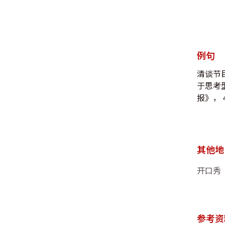
例句
清谈节
于思考
报》， 4
其他地
开口秀
参考资