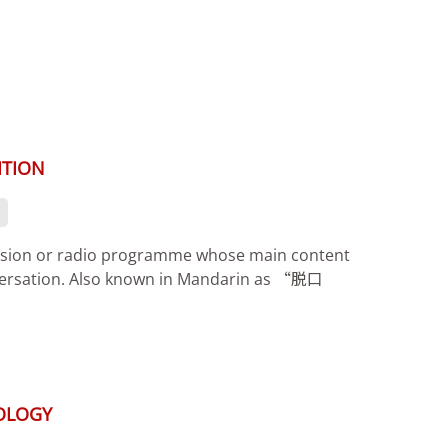
ITION
vision or radio programme whose main content
versation. Also known in Mandarin as “脱口
OLOGY