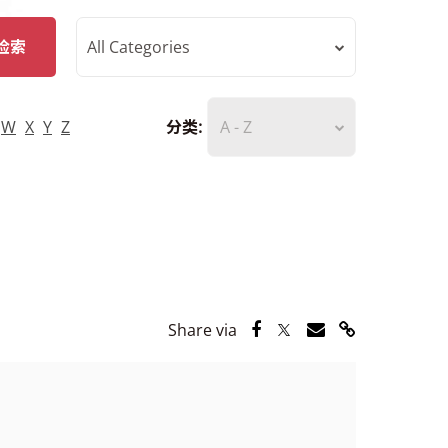
检索
All Categories
W
X
Y
Z
分类:
A - Z
Share via Facebook
Share via Twitter
Share via Email
Share via Lin
Share via