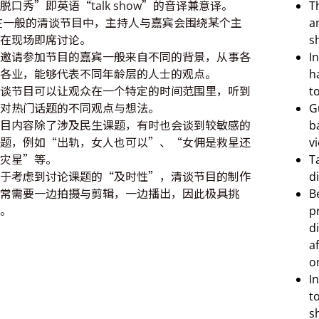
脱口秀”即英语“talk show”的音译兼意译。
T
在一般的清谈节目中，主持人与嘉宾会围绕某个主
a
在现场即席讨论。
s
邀请参加节目的嘉宾一般来自不同的背景，从事各
I
各业，能够代表不同年龄层的人士的观点。
h
谈节目可以让观众在一个特定的时间范围里，听到
to
对热门话题的不同观点与想法。
G
目内容除了涉及民生课题，有时也会谈到较敏感的
b
题，例如“出轨，女人也可以”、“女佣是救星还
vi
灾星”等。
T
于考虑到讨论课题的“及时性”，清谈节目的制作
d
常需要一边拍摄与剪辑，一边播出，因此极具挑
B
。
p
d
a
o
I
t
s