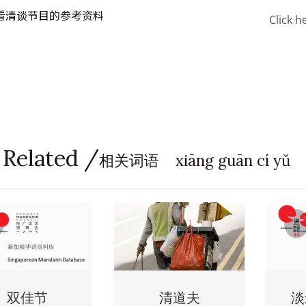
看
清谈节目
的参考资料
Click h
 Related /
相关词语 xiāng guān cí yǔ
双佳节
清道夫
淡