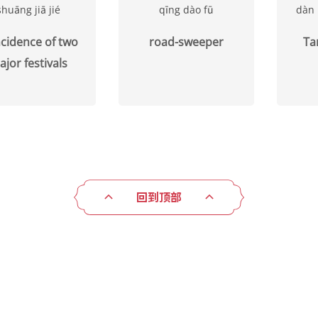
shuāng jiā jié
qīng dào fū
dàn 
ncidence of two
road-sweeper
Ta
jor festivals
回到顶部