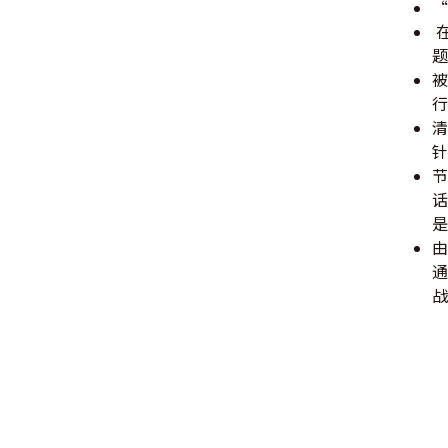
“
题
被
行
清
针
节
话
是
由
通
战