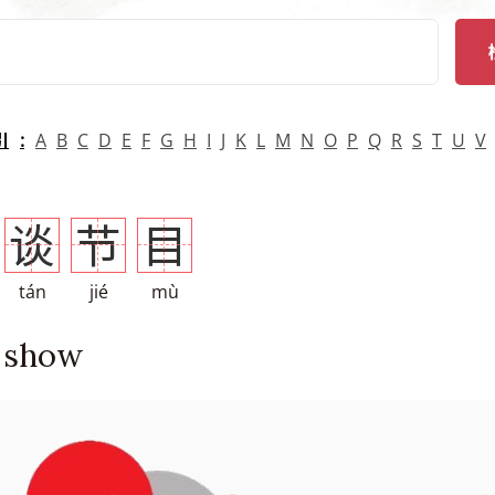
arch
引
A
B
C
D
E
F
G
H
I
J
K
L
M
N
O
P
Q
R
S
T
U
V
谈
节
目
tán
jié
mù
k show