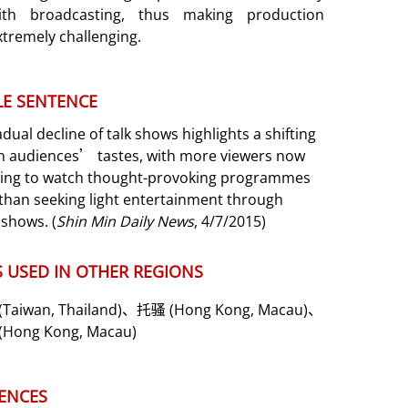
ith broadcasting, thus making production
xtremely challenging.
E SENTENCE
dual decline of talk shows highlights a shifting
in audiences’ tastes, with more viewers now
ring to watch thought-provoking programmes
 than seeking light entertainment through
 shows. (
Shin Min Daily News
, 4/7/2015)
 USED IN OTHER REGIONS
(Taiwan, Thailand)
、托骚
(Hong Kong, Macau)
、
(Hong Kong, Macau)
ENCES