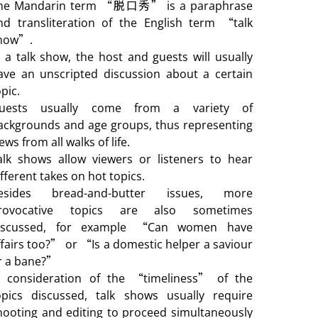
he Mandarin term “脱口秀” is a paraphrase
nd transliteration of the English term “talk
how”.
n a talk show, the host and guests will usually
ave an unscripted discussion about a certain
pic.
uests usually come from a variety of
ackgrounds and age groups, thus representing
ews from all walks of life.
alk shows allow viewers or listeners to hear
ifferent takes on hot topics.
esides bread-and-butter issues, more
rovocative topics are also sometimes
iscussed, for example “Can women have
ffairs too?” or “Is a domestic helper a saviour
r a bane?”
n consideration of the “timeliness” of the
opics discussed, talk shows usually require
hooting and editing to proceed simultaneously