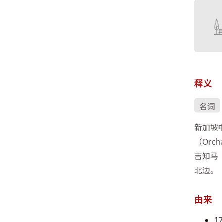
释义
名词
新加坡
（Orc
吉知马（
北边。
由来
1