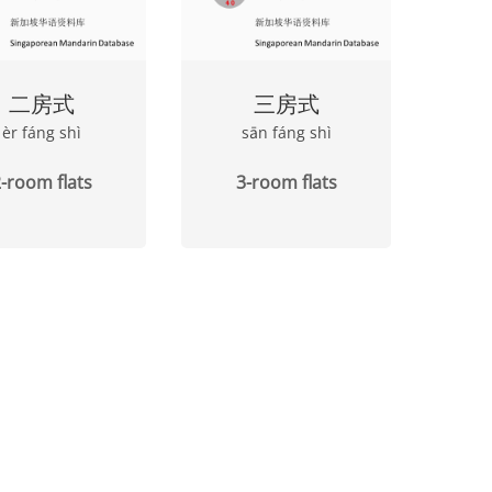
二房式
三房式
èr fáng shì
sān fáng shì
-room flats
3-room flats