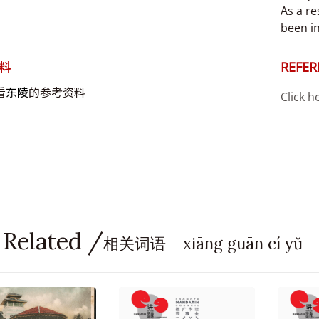
As a re
been i
料
REFER
看
东陵
的参考资料
Click h
 Related /
相关词语 xiāng guān cí yǔ