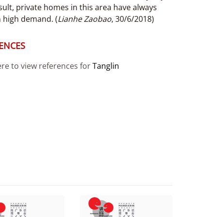
sult, private homes in this area have always
n high demand. (
Lianhe Zaobao
, 30/6/2018)
ENCES
ere to view references for
Tanglin