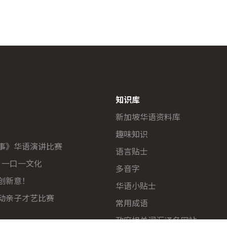
知识库
新加坡华语资料库
趣味知识
故事》华语演讲比赛
语言贴士
多 一口一文化
多音字
，创新意！
华语小贴士
运动亲子才艺比赛
常用成语
政府相关词汇译名网站