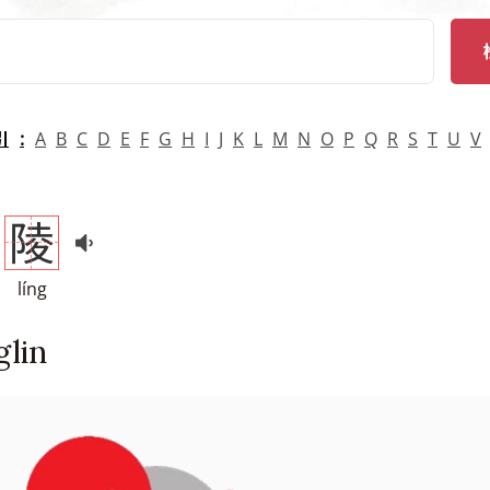
arch
引
A
B
C
D
E
F
G
H
I
J
K
L
M
N
O
P
Q
R
S
T
U
V
陵
líng
glin