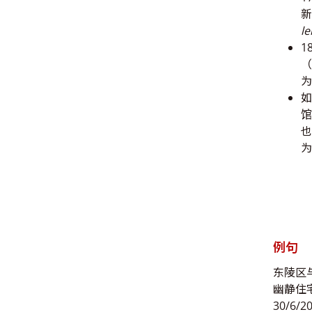
新
le
1
（
为
如
馆
也
为
例句
东陵区
幽静住
30/6/2