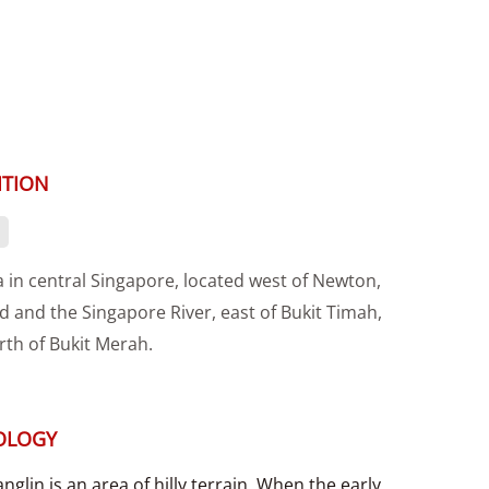
ITION
 in central Singapore, located west of Newton,
 and the Singapore River, east of Bukit Timah,
rth of Bukit Merah.
OLOGY
anglin is an area of hilly terrain. When the early