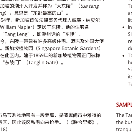
加坡的潮州人开发并称为“大东陵”（
tua tang
T
ng
），意思是“东部最高的山”。
a
854年，新加坡首位法律事务代理人威廉•纳皮尔
li
William Napier）定居于东陵。他的住宅名
I
“Tang Leng”，即潮州话的“东陵”。
S
今，东陵一带建有许多高级住宅、酒店及外国大使
r
。新加坡植物园（Singapore Botanic Gardens）
d
在此区内。建于1859年的新加坡植物园正门被称
T
“东陵门”（Tanglin Gate）。
h
S
i
T
SAMPL
与乌节购物地带有一段距离，是喧嚣闹市中难得的
The Tan
宅区，因此该区私宅向来抢手。（《联合早报》，
the bus
018）
tranqui