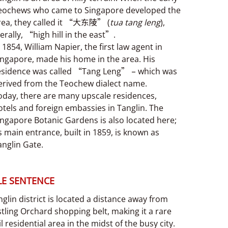
eochews who came to Singapore developed the
rea, they called it “大东陵” (
tua tang leng
),
terally, “high hill in the east”.
n 1854, William Napier, the first law agent in
ingapore, made his home in the area. His
esidence was called “Tang Leng” – which was
erived from the Teochew dialect name.
oday, there are many upscale residences,
otels and foreign embassies in Tanglin. The
ingapore Botanic Gardens is also located here;
ts main entrance, built in 1859, is known as
anglin Gate.
E SENTENCE
glin district is located a distance away from
tling Orchard shopping belt, making it a rare
l residential area in the midst of the busy city.