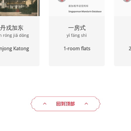
丹戎加东
一房式
n róng jiā dōng
yī fáng shì
njong Katong
1-room flats
2
回到顶部