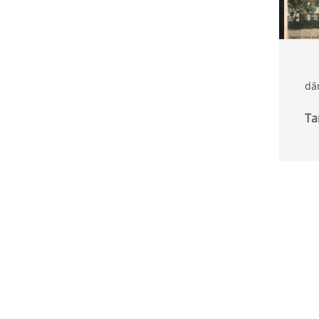
dā
Ta