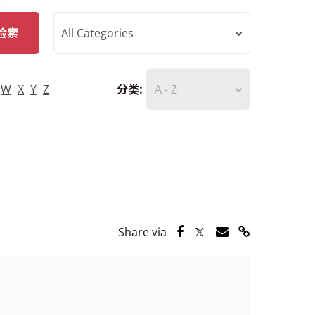
检索
All Categories
W
X
Y
Z
分类:
A - Z
Share via Facebook
Share via Twitter
Share via Email
Share via Lin
Share via