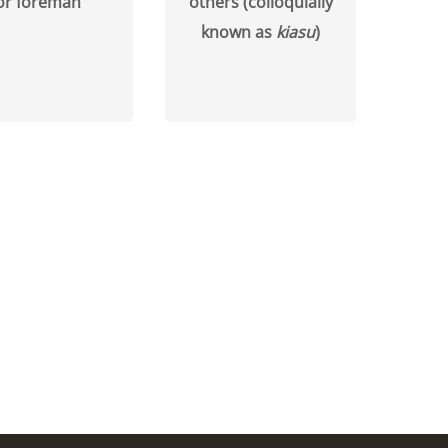
or foreman
others (colloquially
known as
kiasu
)