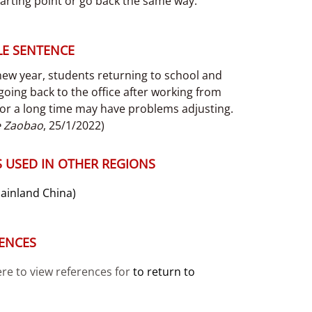
tarting point or go back the same way.
E SENTENCE
new year, students returning to school and
going back to the office after working from
or a long time may have problems adjusting.
e Zaobao
, 25/1/2022)
 USED IN OTHER REGIONS
ainland China)
ENCES
ere to view references for
to return to