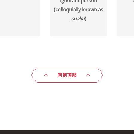
ignorant person
(colloquially known as
suaku
)
回到顶部