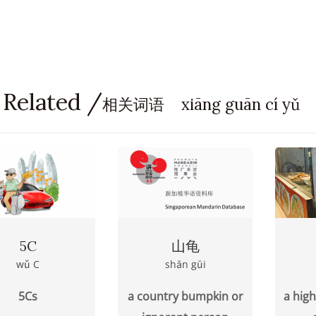
 Related /
相关词语 xiāng guān cí yǔ
5C
山龟
wǔ C
shān gūi
5Cs
a country bumpkin or
a high