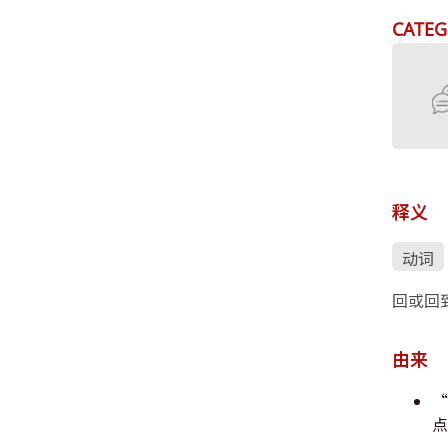
CATEG
释义
动词
回或回
由来
“
点