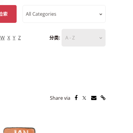
检索
All Categories
W
X
Y
Z
分类:
A - Z
Share via Facebook
Share via Twitter
Share via Email
Share via Lin
Share via