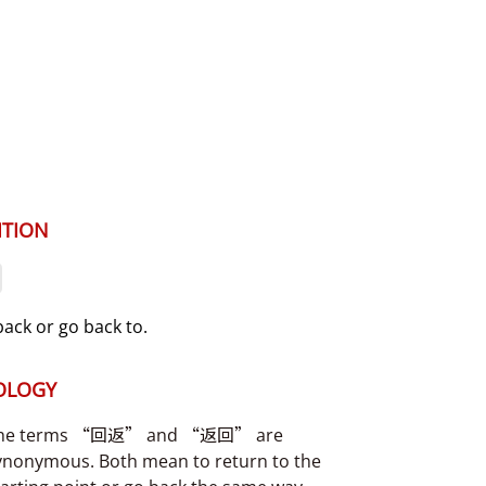
ITION
ack or go back to.
OLOGY
he terms “回返” and “返回” are
ynonymous. Both mean to return to the