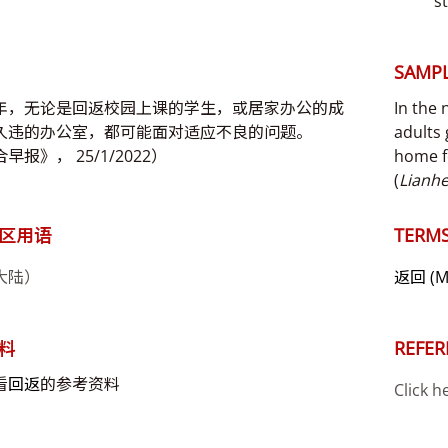
s
SAMPL
年，无论是回返校园上课的学生，或居家办公的成
In the 
久违的办公室，都可能面对适应不良的问题。
adults 
早报》， 25/1/2022）
home f
(
Lianh
区用语
TERMS
大陆）
返回
(M
料
REFER
看
回返
的参考资料
Click h