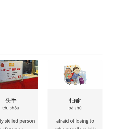
头手
怕输
tóu shǒu
pà shū
ly skilled person
afraid of losing to