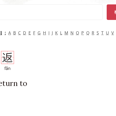
arch
引
A
B
C
D
E
F
G
H
I
J
K
L
M
N
O
P
Q
R
S
T
U
V
返
fǎn
eturn to