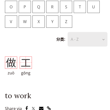
O
P
Q
R
S
T
U
V
W
X
Y
Z
分类:
A - Z
做
工
zuò
gōng
to work
Share via Facebook
Share via Twitter
Share via Email
Share via Link
Share via