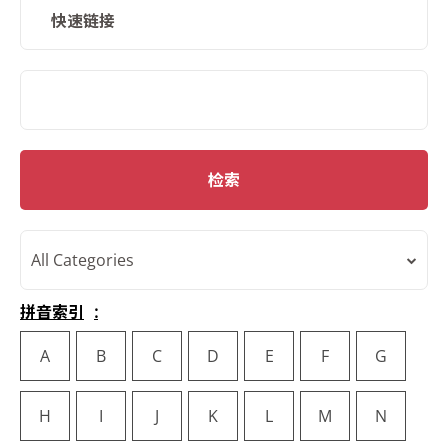
快速链接
SMD Search
检索
All Categories
拼音索引
A
B
C
D
E
F
G
H
I
J
K
L
M
N