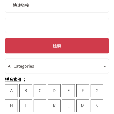
快速链接
SMD Search
检索
All Categories
拼音索引
A
B
C
D
E
F
G
H
I
J
K
L
M
N