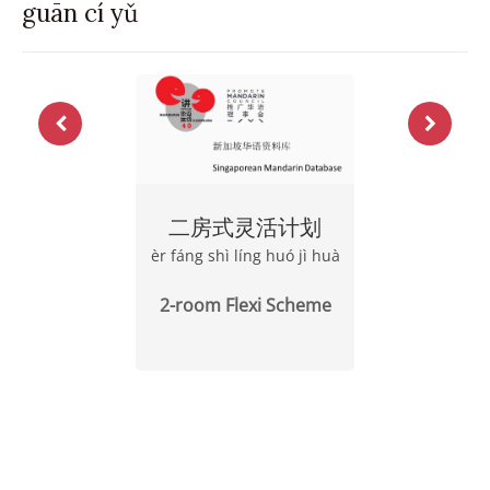
guān cí yǔ
二房式灵活计划
èr fáng shì líng huó jì huà
2-room Flexi Scheme