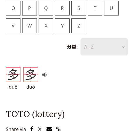
O
P
Q
R
S
T
U
V
W
X
Y
Z
分类:
A - Z
多
多
duō
duō
TOTO (lottery)
Share via Facebook
Share via Twitter
Share via Email
Share via Link
Share via