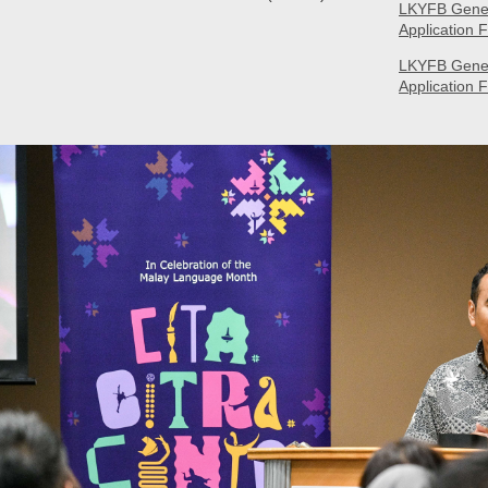
LKYFB Genera
Application 
LKYFB Genera
Application F