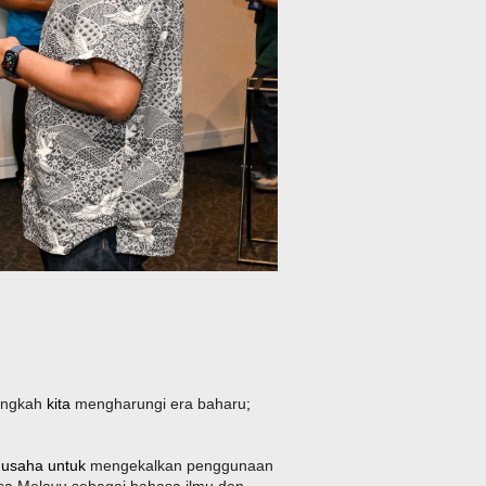
angkah
kita
mengharungi era baharu
;
usaha untuk
mengekalkan penggunaan
sa Melayu sebagai bahasa ilmu dan