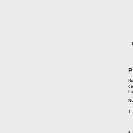
P
Bu
da
bo
No
1
2