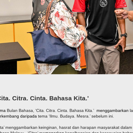
Cita. Citra. Cinta. Bahasa Kita.'
ema
Bulan Bahasa, ‘Cita. Citra. Cinta. Bahasa Kita.’
menggambarkan
l
rkembang daripada
tema ‘Ilmu. Budaya. Mesra.’ sebelum ini.
ita’ menggambarkan keinginan, hasrat dan harapan masyarakat dalam
hasa Melayu
.
‘Citra’ me
maparkan
kepelbagaian dan kesesuaian baha