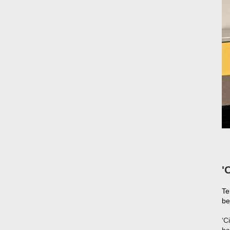
'
T
be
‘C
ba