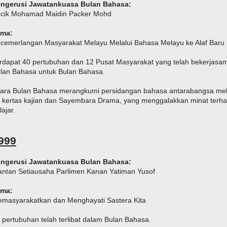
ngerusi Jawatankuasa Bulan Bahasa:
cik Mohamad Maidin Packer Mohd
ema:
cemerlangan Masyarakat Melayu Melalui Bahasa Melayu ke Alaf Baru
rdapat 40 pertubuhan dan 12 Pusat Masyarakat yang telah bekerja
lan Bahasa untuk Bulan Bahasa.
ara Bulan Bahasa merangkumi persidangan bahasa antarabangsa mel
 kertas kajian dan Sayembara Drama, yang menggalakkan minat terhad
lajar.
999
ngerusi Jawatankuasa Bulan Bahasa:
ntan Setiausaha Parlimen Kanan
Yatiman Yusof
ema:
masyarakatkan dan Menghayati Sastera Kita
 pertubuhan telah terlibat dalam Bulan Bahasa.