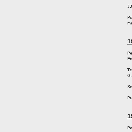
JB
Pe
me
1
Pe
En
T
Gu
Se
Pr
1
Pe