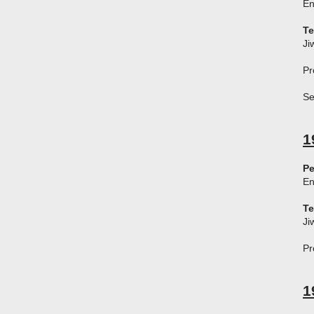
En
T
Ji
Pr
Se
1
Pe
En
T
Ji
Pr
1