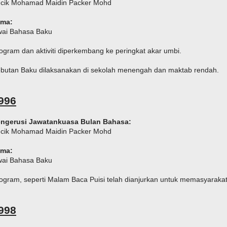
cik Mohamad Maidin Packer Mohd
ema:
wai Bahasa Baku
ogram dan aktiviti diperkembang ke peringkat akar umbi.
butan Baku dilaksanakan di sekolah menengah dan maktab rendah.
996
ngerusi Jawatankuasa Bulan Bahasa:
cik Mohamad Maidin Packer Mohd
ema:
wai Bahasa Baku
ogram, seperti Malam Baca Puisi telah dianjurkan untuk memasyarakat
998