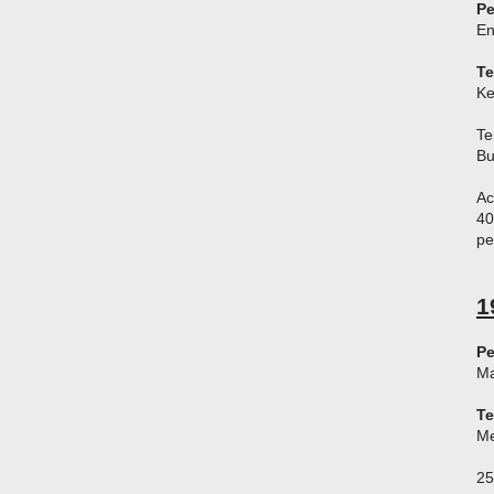
Pe
En
T
Ke
Te
Bu
Ac
40
pe
1
Pe
Ma
T
Me
25