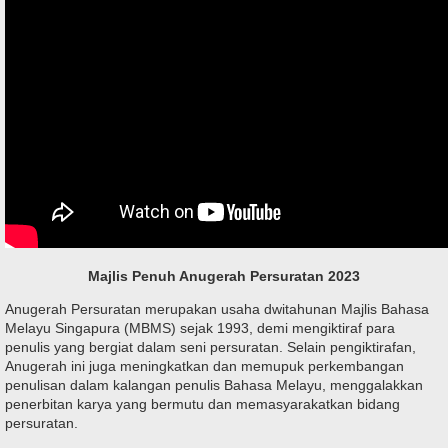
Majlis Penuh Anugerah Persuratan 2023
Anugerah Persuratan merupakan usaha dwitahunan Majlis Bahasa
Melayu Singapura (MBMS) sejak 1993, demi mengiktiraf para
penulis yang bergiat dalam seni persuratan. Selain pengiktirafan,
Anugerah ini juga meningkatkan dan memupuk perkembangan
penulisan dalam kalangan penulis Bahasa Melayu, menggalakkan
penerbitan karya yang bermutu dan memasyarakatkan bidang
persuratan.