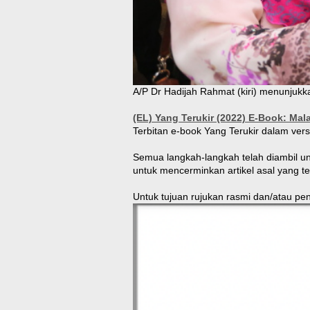
A/P Dr Hadijah Rahmat (kiri) menunjukk
(EL) Yang Terukir (2022) E-Book: Mal
Terbitan e-book Yang Terukir dalam vers
Semua langkah-langkah telah diambil un
untuk mencerminkan artikel asal yang te
Untuk tujuan rujukan rasmi dan/atau p