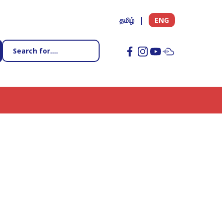
தமிழ்
ENG