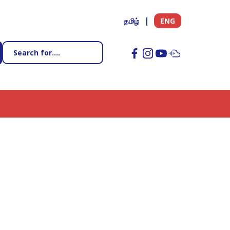
தமிழ்
ENG