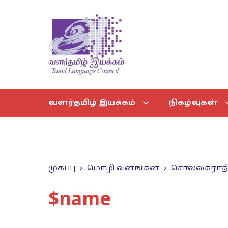
வளர்தமிழ் இயக்கம்
நிகழ்வுகள்
முகப்பு
மொழி வளங்கள்
சொல்லகராத
$name