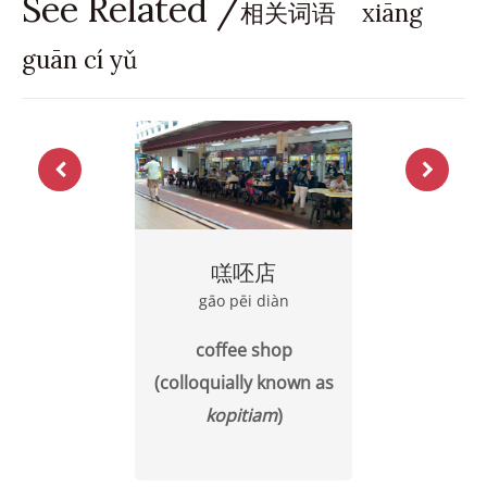
See Related /
相关词语 xiāng
guān cí yǔ
㗝呸店
gāo pēi diàn
coffee shop
(colloquially known as
kopitiam
)