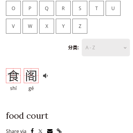
O
P
Q
R
S
T
U
V
W
X
Y
Z
分类:
A - Z
食
阁
shí
gé
food court
Share via Facebook
Share via Twitter
Share via Email
Share via Link
Share via