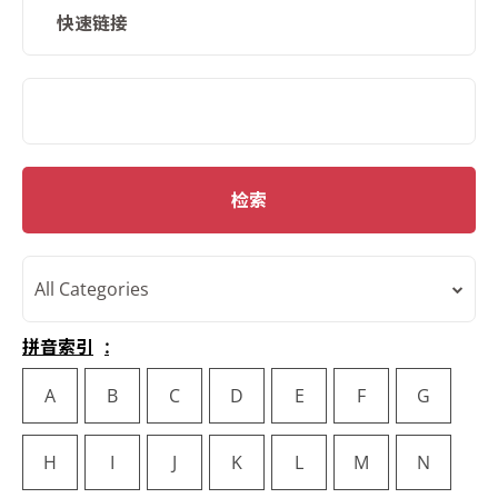
快速链接
SMD Search
检索
All Categories
拼音索引
A
B
C
D
E
F
G
H
I
J
K
L
M
N