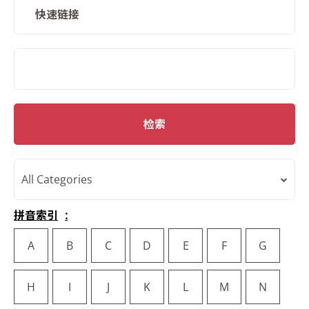
快速链接
SMD Search
检索
All Categories
拼音索引
A
B
C
D
E
F
G
H
I
J
K
L
M
N