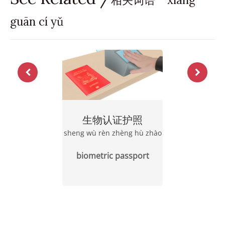
guān cí yǔ
生物认证护照
sheng wù rèn zhèng hù zhào
biometric passport