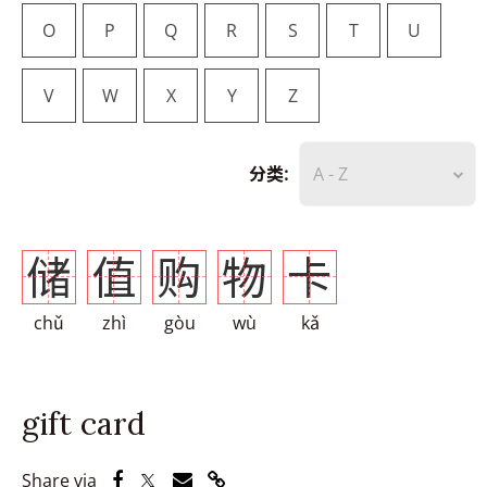
O
P
Q
R
S
T
U
V
W
X
Y
Z
分类:
A - Z
储
值
购
物
卡
chǔ
zhì
gòu
wù
kǎ
gift card
Share via Facebook
Share via Twitter
Share via Email
Share via Link
Share via