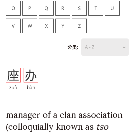
O
P
Q
R
S
T
U
V
W
X
Y
Z
分类:
A - Z
座
办
zuò
bàn
manager of a clan association
(colloquially known as
tso