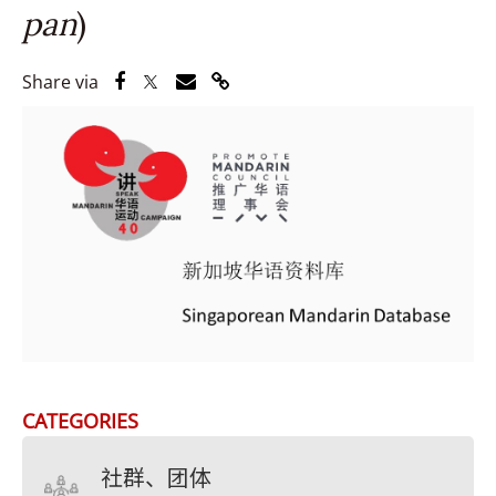
pan
)
Share via Facebook
Share via Twitter
Share via Email
Share via Link
Share via
CATEGORIES
社群、团体