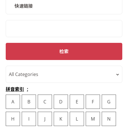
快速链接
SMD Search
检索
All Categories
拼音索引
A
B
C
D
E
F
G
H
I
J
K
L
M
N