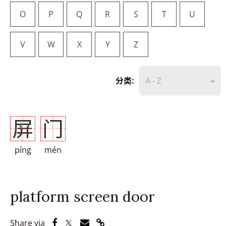
O
P
Q
R
S
T
U
V
W
X
Y
Z
分类:
A - Z
屏
门
píng
mén
platform screen door
Share via Facebook
Share via Twitter
Share via Email
Share via Link
Share via