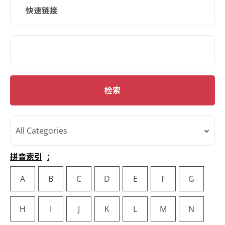
快速链接
SMD Search
检索
All Categories
拼音索引
A
B
C
D
E
F
G
H
I
J
K
L
M
N