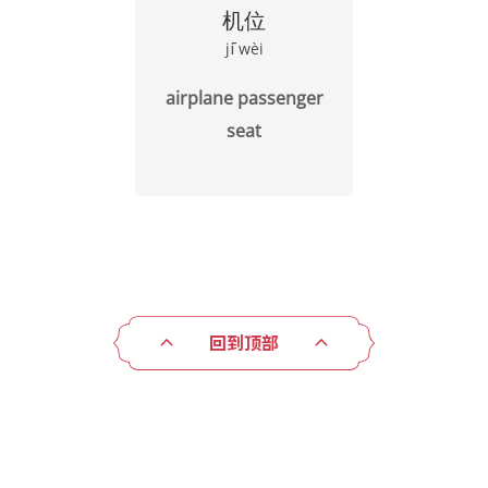
机位
jī wèi
airplane passenger
seat
回到顶部