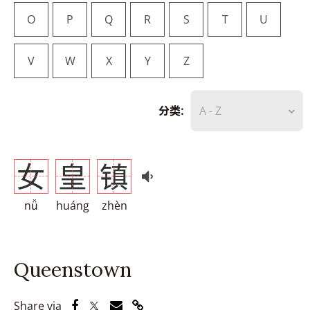
O
P
Q
R
S
T
U
V
W
X
Y
Z
分类:
A - Z
女
皇
镇
nǚ
huáng
zhèn
Queenstown
Share via Facebook
Share via Twitter
Share via Email
Share via Link
Share via