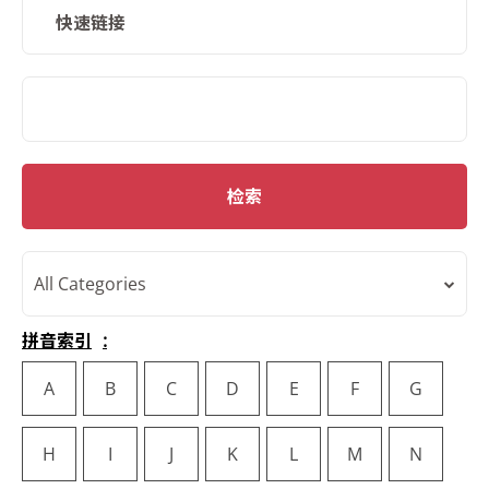
快速链接
SMD Search
检索
All Categories
拼音索引
A
B
C
D
E
F
G
H
I
J
K
L
M
N