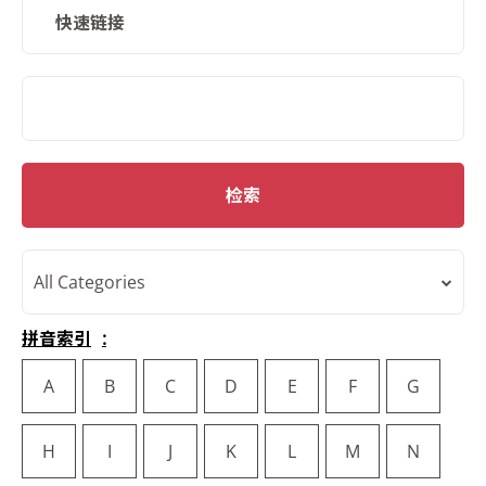
快速链接
SMD Search
检索
All Categories
拼音索引
A
B
C
D
E
F
G
H
I
J
K
L
M
N