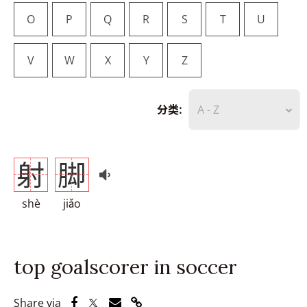
O
P
Q
R
S
T
U
V
W
X
Y
Z
分类:
A - Z
射
脚
shè
jiǎo
top goalscorer in soccer
Share via Facebook
Share via Twitter
Share via Email
Share via Link
Share via