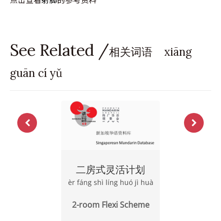
See Related /
相关词语 xiāng
guān cí yǔ
二房式灵活计划
èr fáng shì líng huó jì huà
2-room Flexi Scheme