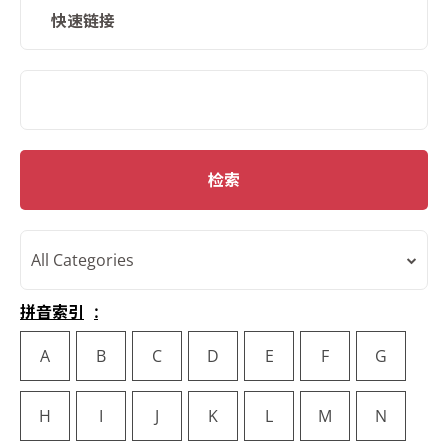
快速链接
SMD Search
检索
All Categories
拼音索引
A
B
C
D
E
F
G
H
I
J
K
L
M
N