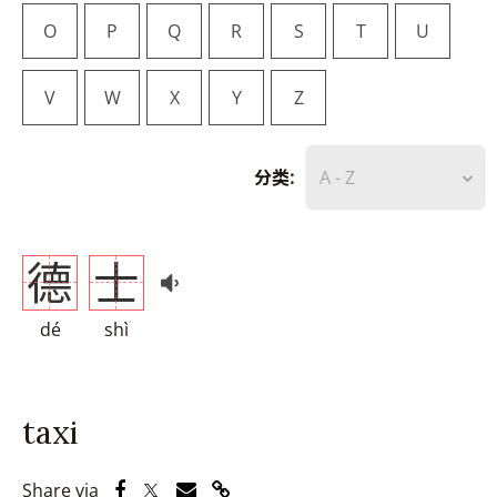
O
P
Q
R
S
T
U
V
W
X
Y
Z
分类:
A - Z
德
士
dé
shì
taxi
Share via Facebook
Share via Twitter
Share via Email
Share via Link
Share via