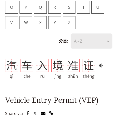
O
P
Q
R
S
T
U
V
W
X
Y
Z
分类:
A - Z
汽
车
入
境
准
证
qì
chē
rù
jìng
zhǔn
zhèng
Vehicle Entry Permit (VEP)
Share via Facebook
Share via Twitter
Share via Email
Share via Link
Share via