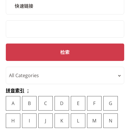
快速链接
SMD Search
检索
All Categories
拼音索引
A
B
C
D
E
F
G
H
I
J
K
L
M
N