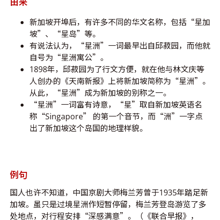
由来
新加坡开埠后，有许多不同的华文名称，包括“星加
坡”、“星岛”等。
有说法认为，“星洲”一词最早出自邱菽园，而他就
自号为“星洲寓公”。
1898年，邱菽园为了行文方便，就在他与林文庆等
人创办的《天南新报》上将新加坡简称为“星洲”。
从此，“星洲”成为新加坡的别称之一。
“星洲”一词富有诗意，“星”取自新加坡英语名
称“Singapore” 的第一个音节，而“洲”一字点
出了新加坡这个岛国的地理样貌。
例句
国人也许不知道，中国京剧大师梅兰芳曾于1935年踏足新
加坡。虽只是过境星洲作短暂停留，梅兰芳登岛游览了多
处地点，对行程安排“深感满意”。（《联合早报》，