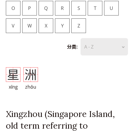
O
P
Q
R
S
T
U
V
W
X
Y
Z
分类:
A - Z
星
洲
xīng
zhōu
Xingzhou (Singapore Island,
old term referring to