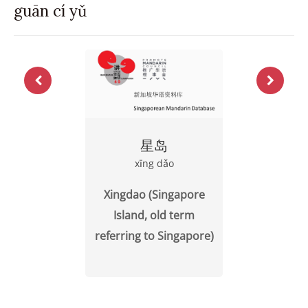
guān cí yǔ
星岛
xīng dǎo
Xingdao (Singapore
Island, old term
referring to Singapore)