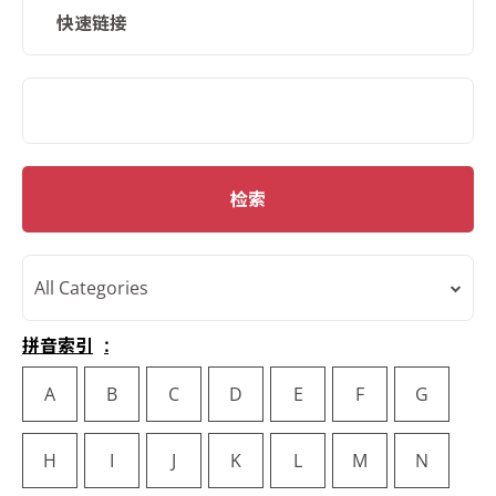
快速链接
SMD Search
检索
All Categories
拼音索引
A
B
C
D
E
F
G
H
I
J
K
L
M
N