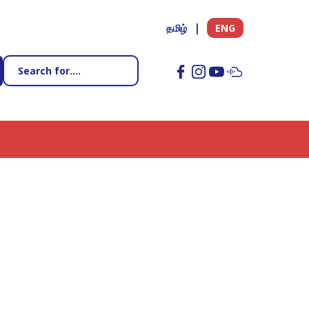
தமிழ்
ENG