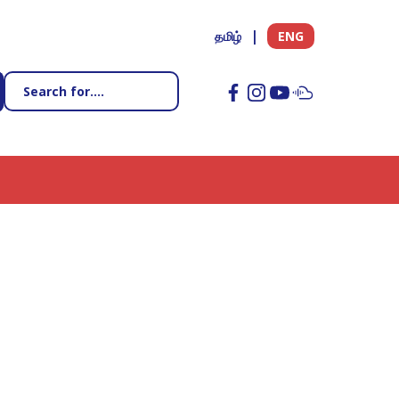
தமிழ்
ENG