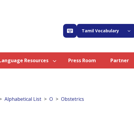
Tamil Vocabulary
Language Resources
Press Room
Partner
Alphabetical List
O
Obstetrics