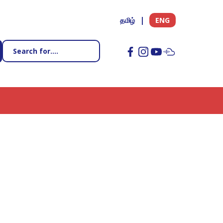
தமிழ்
ENG