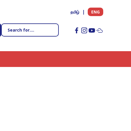
தமிழ்
ENG