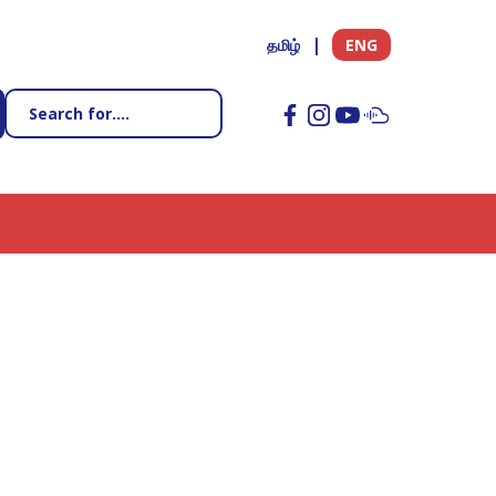
தமிழ்
ENG