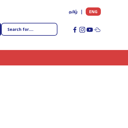
தமிழ்
ENG