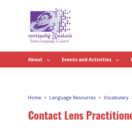
About
Events and Activities
Home
Language Resources
Vocabulary
Contact Lens Practition