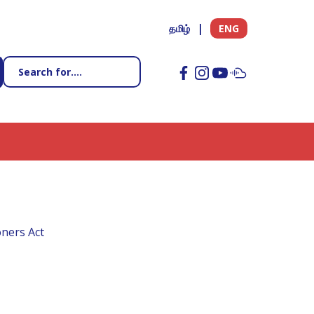
தமிழ்
ENG
oners Act