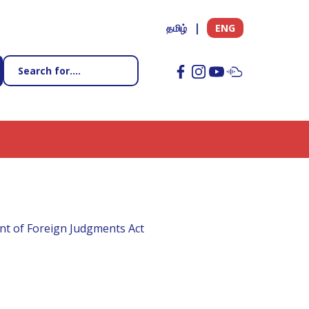
தமிழ்
ENG
nt of Foreign Judgments Act