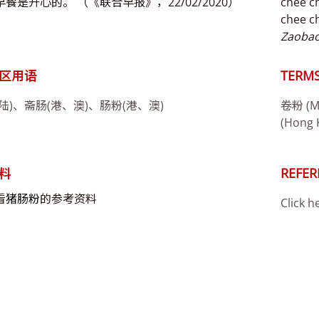
餐是开心的。 （《联合早报》，22/02/2020）
chee c
chee c
Zaoba
区用语
TERMS
陆)、斋肠(港、澳)、肠粉(港、澳)
卷粉 (Ma
(Hong 
料
REFER
看
猪肠粉
的参考资料
Click h