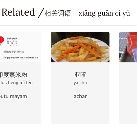
 Related /
相关词语 xiāng guān cí yǔ
印度蒸米粉
亚喳
 dù zhēng mǐ fěn
yā chā
putu mayam
achar