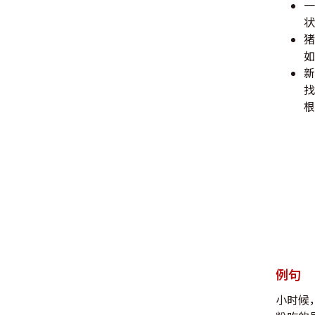
一
状
猪
如
新
找
根
例句
小时候