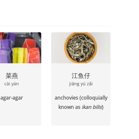
菜燕
江鱼仔
cài yàn
jiāng yú zǎi
agar-agar
anchovies (colloquially
known as
ikan bilis
)