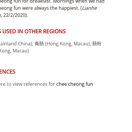
heong fun for breakfast. Mornings when we had
heong fun were always the happiest. (
Lianhe
o
, 22/2/2020).
 USED IN OTHER REGIONS
inland China), 斋肠 (Hong Kong, Macau), 肠粉
Kong, Macau)
ENCES
ere to view references for
chee cheong fun