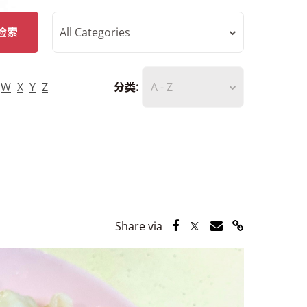
检索
All Categories
W
X
Y
Z
分类:
A - Z
Share via Facebook
Share via Twitter
Share via Email
Share via Lin
Share via