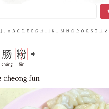
arch
引
A
B
C
D
E
F
G
H
I
J
K
L
M
N
O
P
Q
R
S
T
U
V
肠
粉
cháng
fěn
e cheong fun