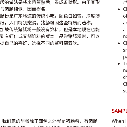
般的做法是将米浆蒸熟后，卷成条状形。由于其形
c
与猪肠相似，因而得名。
C
肠粉是广东地道的传统小吃，颜色白如雪，厚度薄
o
纸，入口特别嫩滑。猪肠粉因这些特质而著称。
a
加坡传统猪肠粉一般没有馅料，但是本地现在也能
a
到有虾仁或叉烧馅料的版本。品尝猪肠粉时，可以
n
据自己的喜好，选择不同的酱料蘸着吃。
C
s
p
T
n
c
C
s
SAMPL
，我们家的早餐除了面包之外就是猪肠粉，有猪肠
When I