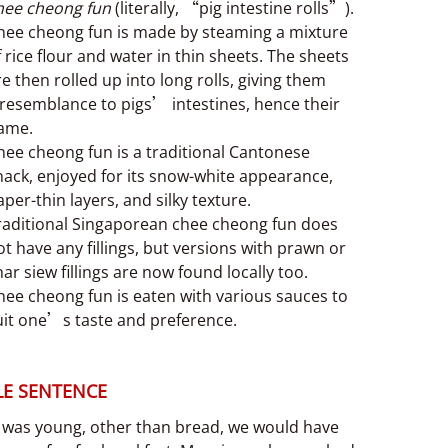
hee cheong fun
(literally, “pig intestine rolls”).
hee cheong fun is made by steaming a mixture
f rice flour and water in thin sheets. The sheets
re then rolled up into long rolls, giving them
 resemblance to pigs’ intestines, hence their
ame.
hee cheong fun is a traditional Cantonese
nack, enjoyed for its snow-white appearance,
aper-thin layers, and silky texture.
raditional Singaporean chee cheong fun does
ot have any fillings, but versions with prawn or
har siew fillings are now found locally too.
hee cheong fun is eaten with various sauces to
uit one’s taste and preference.
E SENTENCE
 was young, other than bread, we would have