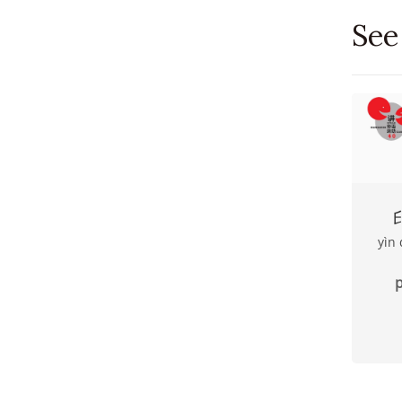
See
yìn