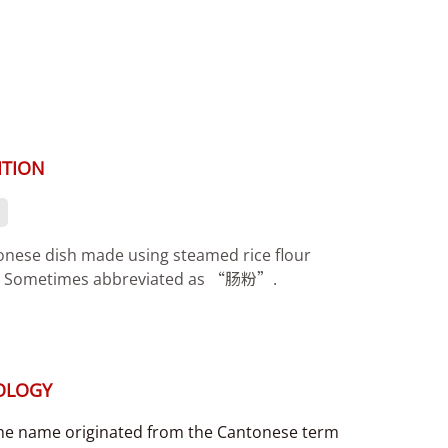
ITION
onese dish made using steamed rice flour
. Sometimes abbreviated as “肠粉”.
OLOGY
he name originated from the Cantonese term