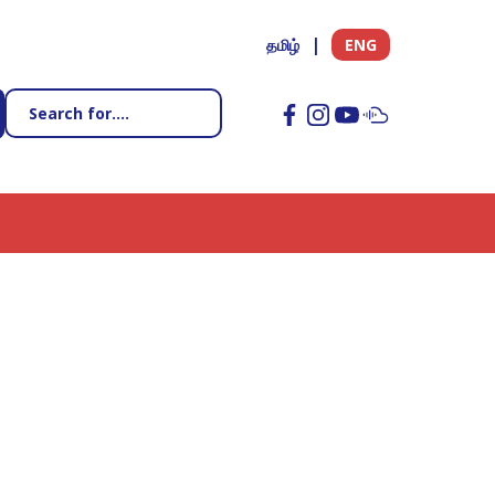
தமிழ்
ENG