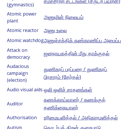
சமச்சீரற்ற சட்டங்கள் (சீருடற் பயிற்சி)
(gymnastics)
Atomic power
அணுமின் நிலையம்
plant
அணு உலை
Atomic reactor
அணுச்சக்திக் கண்காணிப்பு அமைப்பு
Atomic watchdog
Attack on
ஜனநாயகத்தின் மீது தாக்குதல்
democracy
Audacious
துணிகரப் பரப்புரை / துணிகரப்
campaign
பிரசாரம் (தேர்தல்)
(election)
ஒலி ஒளிச் சாதனங்கள்
Audio visual aids
கணக்காய்வாளர் / கணக்குத்
Auditor
தணிக்கையாளர்
உரிமையளித்தல் / அதிகாரமளித்தல்
Authorisation
தொடர்புத் திறன் குறைபாடு
Autism