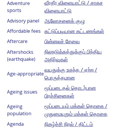
வீரதீர விளையாட்டு / சாகச
Adventure
sports
விளையாட்டு
ஆலோசனைக் குழு
Advisory panel
கட்டுப்படியான கட்டணங்கள்
Affordable fees
பின்னலச் சேவை
Aftercare
நிலநடுக்கத்துக்குப் பிந்திய
Aftershocks
(earthquake)
அதிர்வுகள்
வயதுக்கு உகந்த / ஏற்ற /
Age-appropriate
பொருத்தமான
மூப்படைதல் தொடர்பான
Ageing issues
பிரச்சினைகள்
மூப்படையும் மக்கள் தொகை /
Ageing
population
முதுமையுறும் மக்கள் தொகை
நிகழ்ச்சி நிரல் / திட்டம்
Agenda