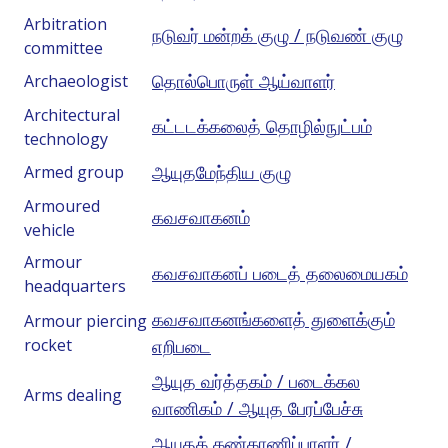
Arbitration
நடுவர் மன்றக் குழு / நடுவண் குழு
committee
தொல்பொருள் ஆய்வாளர்
Archaeologist
Architectural
கட்டடக்கலைத் தொழில்நுட்பம்
technology
ஆயுதமேந்திய குழு
Armed group
Armoured
கவசவாகனம்
vehicle
Armour
கவசவாகனப் படைத் தலைமையகம்
headquarters
கவசவாகனங்களைத் துளைக்கும்
Armour piercing
rocket
எறிபடை
ஆயுத வர்த்தகம் / படைக்கல
Arms dealing
வாணிகம் / ஆயுத பேரப்பேச்சு
ஆயுதக் கண்காணிப்பாளர் /