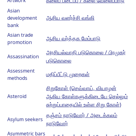
கலைப் படைப்பு / கலை வேலைப்பாடு
Artwork
Asian
ஆசிய வளர்ச்சி வங்கி
development
bank
Asian trade
ஆசிய வர்த்தக மேம்பாடு
promotion
அரசியல்வாதி படுகொலை / பிரமுகர்
Assassination
படுகொலை
Assessment
மதிப்பீட்டு முறைகள்
methods
சிறுகோள் (செவ்வாய், வியாழன்
ஆகிய கோள்களுக்கிடையே செல்லும்
Asteroid
சுற்றுப்பாதையில் உள்ள சிறு கோள்)
தஞ்சம் நாடுவோர் / அடைக்கலம்
Asylum seekers
நாடுவோர்
Asymmetric bars