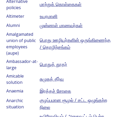
Alternative
மாற்றுக் கொள்கைகள்
policies
உயரமானி
Altimeter
முன்னாள் மாணவர்கள்
Alumni
Amalgamated
பொது ஊழியர்களின் ஒருங்கிணைந்த
union of public
employees
/ தொழிற்சங்கம்
(aupe)
Ambassador-at-
பொதுத் தூதர்
large
Amicable
சுமுகத் தீர்வு
solution
இரத்தச் சோகை
Anaemia
குழப்பமான சூழல் / சட்ட ஒழுங்கற்ற
Anarchic
situation
நிலை
உயிரோவியம் / அசைவூட்டம் பெற்ற