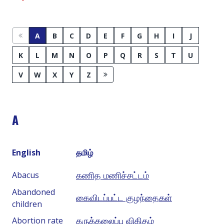
A
B
C
D
E
F
G
H
I
J
K
L
M
N
O
P
Q
R
S
T
U
V
W
X
Y
Z
A
English
தமிழ்
கணித மணிச்சட்டம்
Abacus
Abandoned
கைவிடப்பட்ட குழந்தைகள்
children
கருக்கலைப்பு விகிதம்
Abortion rate