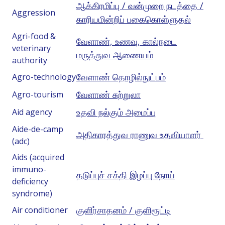
ஆக்கிரமிப்பு / வன்முறை நடத்தை /
Aggression
காரியமின்றிப் பகைகொள்ளுதல்
Agri-food &
வேளாண், உணவு, கால்நடை
veterinary
மருத்துவ ஆணையம்
authority
வேளாண் தொழில்நுட்பம்
Agro-technology
வேளாண் சுற்றுலா
Agro-tourism
உதவி நல்கும் அமைப்பு
Aid agency
Aide-de-camp
அதிகாரத்துவ ராணுவ உதவியாளர்
(adc)
Aids (acquired
immuno-
தடுப்புச் சக்தி இழப்பு நோய்
deficiency
syndrome)
குளிர்சாதனம் / குளிரூட்டி
Air conditioner