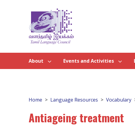
About
Events and Activities
Home
Language Resources
Vocabulary
Antiageing treatment