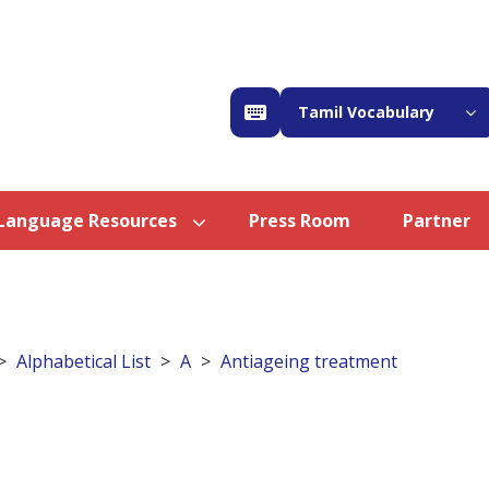
Tamil Vocabulary
Language Resources
Press Room
Partner
Alphabetical List
A
Antiageing treatment