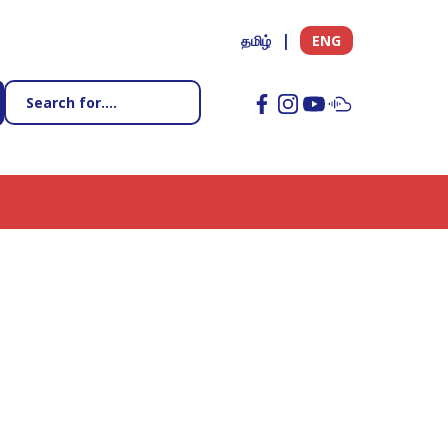
தமிழ்
ENG